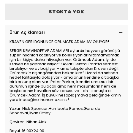
STOKTA YOK
Ürün Açıklaması
KRAVEN GERİ DÖNÜNCE ÖRÜMCEK ADAM AV OLUYOR!
SERGEI KRAVINOFF VE ADAMLARI aylardır hayvan görünüşlü
süper insanları kaçırıyor ve koleksiyonlarını tamamlamak
için bir kişiye daha ihtiyaçları var: Örümcek Adam. İyi de
Kraven ne yapmak istiyor?! Avlar Central Park’ta serbest
bırakılıyor ve av başlıyor – ama takipte olan Kraven değil.
Örümcek’e nişangâhından bakan kim? Lizard da sırtında
hedef tahtasıyla dolaşıyor - ama onun kendine ait başka
bir korkunç planı var! Peter Parker, kendini umutsuz bir
durumun içinde bulacak ama hem masumların hem de
başkalarının hayatları söz konusu ve… eh… sonuçta o
Örümcek Adam. İş büyük hesaplaşmaya geldiğinde kimin
yere ineceğine inanamazsınız!
Yazar: Nick Spencer,Humberto Ramos,Gerardo
Sandoval,Ryan Ottley
Çeviren: Nihan Alak
Boyut: 16.00X24.00