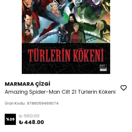
MARMARA ÇİZGİ
Amazing Spider-Man Cilt 21 Türlerin Kökeni
Ürün Kodu
:
9786059469074
₺ 560.00
%
20
₺ 448.00