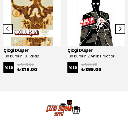
Çizgi Düşler
Çizgi Düşler
100 Kurşun 10 Harap
100 Kurşun 2 Anlık Fırsatlar
₺ 540.00
₺ 570.00
%
30
%
30
₺ 378.00
₺ 399.00