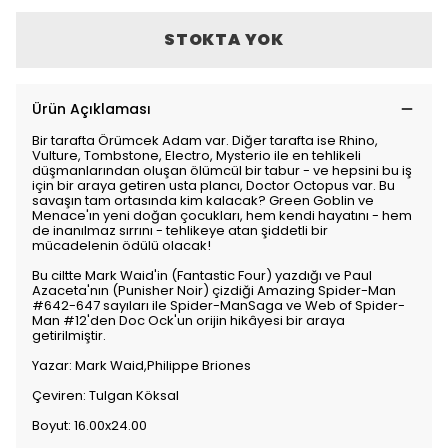
STOKTA YOK
Ürün Açıklaması
Bir tarafta Örümcek Adam var. Diğer tarafta ise Rhino,
Vulture, Tombstone, Electro, Mysterio ile en tehlikeli
düşmanlarından oluşan ölümcül bir tabur - ve hepsini bu iş
için bir araya getiren usta plancı, Doctor Octopus var. Bu
savaşın tam ortasında kim kalacak? Green Goblin ve
Menace'ın yeni doğan çocukları, hem kendi hayatını - hem
de inanılmaz sırrını - tehlikeye atan şiddetli bir
mücadelenin ödülü olacak!
Bu ciltte Mark Waid'in (Fantastic Four) yazdığı ve Paul
Azaceta'nın (Punisher Noir) çizdiği Amazing Spider-Man
#642-647 sayıları ile Spider-ManSaga ve Web of Spider-
Man #12'den Doc Ock'un orijin hikâyesi bir araya
getirilmiştir.
Yazar: Mark Waid,Philippe Briones
Çeviren: Tulgan Köksal
Boyut: 16.00x24.00