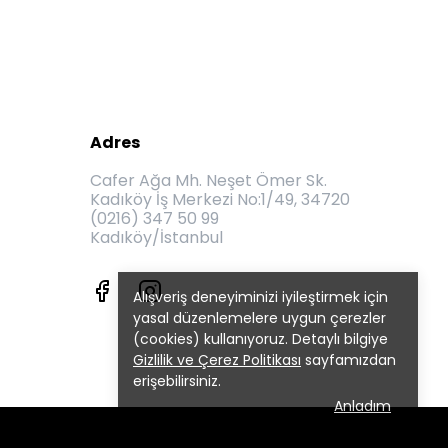
Adres
Cafer Ağa Mh. Neşet Ömer Sk.
Kadıköy İş Merkezi No:1/49, 34720
(0216) 347 50 99
Kadıköy/İstanbul
Alışveriş deneyiminizi iyileştirmek için
yasal düzenlemelere uygun çerezler
(cookies) kullanıyoruz. Detaylı bilgiye
Gizlilik ve Çerez Politikası
sayfamızdan
erişebilirsiniz.
Anladım