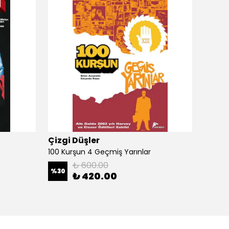
Çizgi Düşler
Çizgi
100 Kurşun 4 Geçmiş Yarınlar
100 Ku
₺ 600.00
%
30
%
30
₺ 420.00