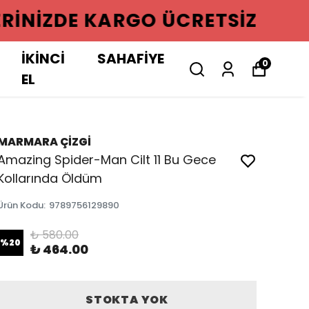
GO ÜCRETSIZ
İKİNCİ
SAHAFİYE
0
EL
MARMARA ÇİZGİ
Amazing Spider-Man Cilt 11 Bu Gece
Kollarında Öldüm
Ürün Kodu
:
9789756129890
₺ 580.00
%
20
₺ 464.00
STOKTA YOK