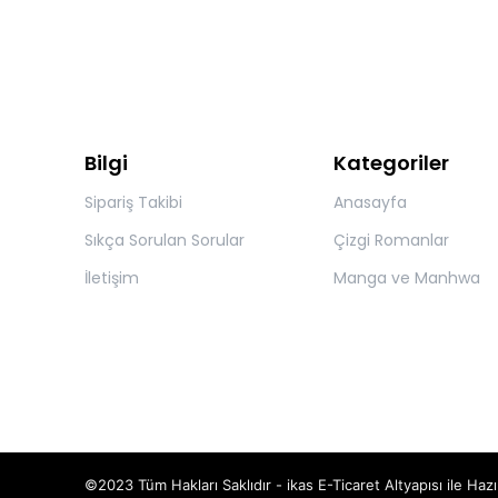
Bilgi
Kategoriler
Sipariş Takibi
Anasayfa
Sıkça Sorulan Sorular
Çizgi Romanlar
İletişim
Manga ve Manhwa
©2023 Tüm Hakları Saklıdır - ikas E-Ticaret
Altyapısı ile Hazı