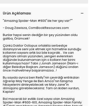
Ürün Açıklaması
"Amazing Spider-Man #600"de her şey var!""
- Doug Zawisza, ComiBookResources.com
Bunlar hepsi senin dediğin bir şey yüzünden oldu
galiba, Örümcek!
Çünkü Doktor Octopus ortalıkta serbestçe
dolanıyorve seni yok etmek için hizmetine sunduğu
kollarının sayısını artık biz bile kaçırdık... Ve can
düşmanı olman yüzünden, yengen evlenirken
düğünde bulunamaman için o kolların her birini
kullanmaya hazır! Tabii J.Jonah Jameson (Nam-ı
diğer Belediye Başkanı Jameson) düğünü ondan
önce mahvetmeyi başaramazsa...!
Bu sayıda ayrıca ben Reilly"nin çevirdiği entrikaları
öğrenip May Yenge ile Ben Amca"nın tanışma
hikayelerini dinleyebilecek ve Mary Jane"in
dönüşünü görebileceksiniz. Tam on ikiden vurdun,
Kaplan!
Bol maceralı bir evlilik özel sayısı olan Amazing
Spider-Man #600-601, Amazing Spider-Man Family
#7"deki ana hikaye ve Amazing Spider-Man Annual