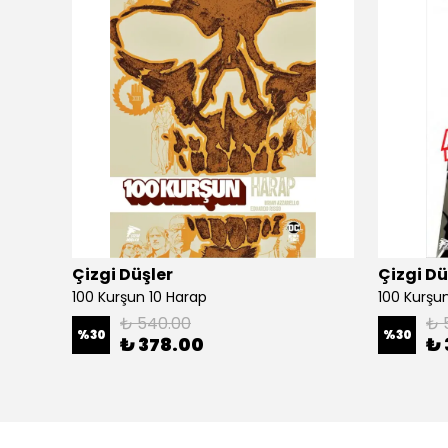
Çizgi Düşler
Çizgi Dü
100 Kurşun 10 Harap
100 Kurşun 
₺ 540.00
₺ 
%
30
%
30
₺ 378.00
₺ 