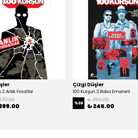
şler
Çizgi Düşler
2 Anlık Fırsatlar
100 Kurşun 3 Baba Emaneti
570.00
₺ 350.00
%
30
399.00
₺ 245.00