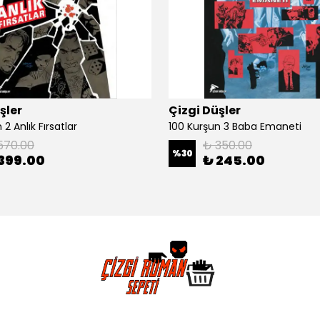
şler
Çizgi Düşler
2 Anlık Fırsatlar
100 Kurşun 3 Baba Emaneti
570.00
₺ 350.00
%
30
399.00
₺ 245.00