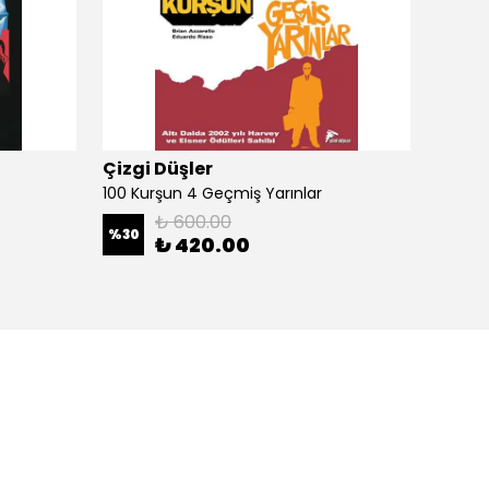
Çizgi Düşler
Çizgi
100 Kurşun 4 Geçmiş Yarınlar
100 Ku
₺ 600.00
%
30
%
30
₺ 420.00