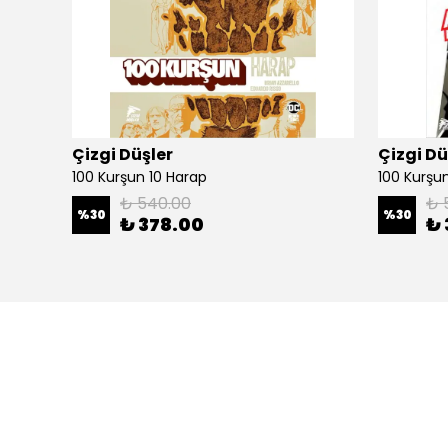
Çizgi Düşler
Çizgi Dü
100 Kurşun 10 Harap
100 Kurşun 
₺ 540.00
₺ 
%
30
%
30
₺ 378.00
₺ 