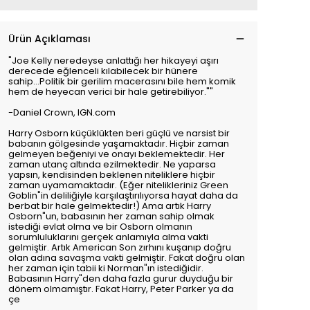
Ürün Açıklaması
"Joe Kelly neredeyse anlattığı her hikayeyi aşırı
derecede eğlenceli kılabilecek bir hünere
sahip...Politik bir gerilim macerasını bile hem komik
hem de heyecan verici bir hale getirebiliyor.""
-Daniel Crown, IGN.com
Harry Osborn küçüklükten beri güçlü ve narsist bir
babanın gölgesinde yaşamaktadır. Hiçbir zaman
gelmeyen beğeniyi ve onayı beklemektedir. Her
zaman utanç altında ezilmektedir. Ne yaparsa
yapsın, kendisinden beklenen niteliklere hiçbir
zaman uyamamaktadır. (Eğer nitelikleriniz Green
Goblin"in deliliğiyle karşılaştırılıyorsa hayat daha da
berbat bir hale gelmektedir!) Ama artık Harry
Osborn"un, babasının her zaman sahip olmak
istediği evlat olma ve bir Osborn olmanın
sorumluluklarını gerçek anlamıyla alma vakti
gelmiştir. Artık American Son zırhını kuşanıp doğru
olan adına savaşma vakti gelmiştir. Fakat doğru olan
her zaman için tabii ki Norman"ın istediğidir.
Babasının Harry"den daha fazla gurur duyduğu bir
dönem olmamıştır. Fakat Harry, Peter Parker ya da
çe