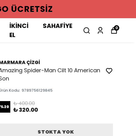
GO ÜCRETSIZ
İKİNCİ
SAHAFİYE
0
EL
MARMARA ÇİZGİ
Amazing Spider-Man Cilt 10 American
Son
Ürün Kodu
:
9789756129845
₺ 400.00
%
20
₺ 320.00
STOKTA YOK