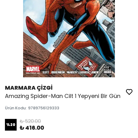
MARMARA ÇİZGİ
Amazing Spider-Man Cilt 1 Yepyeni Bir Gün
Ürün Kodu
:
9789756129333
₺ 520.00
%
20
₺ 416.00