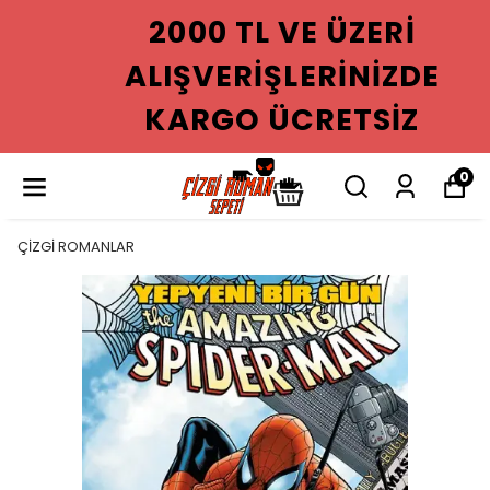
2000 TL VE ÜZERI
ALIŞVERIŞLERINIZDE
KARGO ÜCRETSIZ
0
ÇİZGİ ROMANLAR