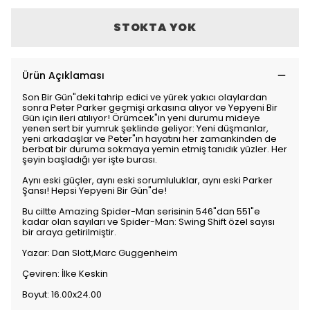
STOKTA YOK
Ürün Açıklaması
Son Bir Gün"deki tahrip edici ve yürek yakıcı olaylardan
sonra Peter Parker geçmişi arkasına alıyor ve Yepyeni Bir
Gün için ileri atılıyor! Örümcek"in yeni durumu mideye
yenen sert bir yumruk şeklinde geliyor: Yeni düşmanlar,
yeni arkadaşlar ve Peter"ın hayatını her zamankinden de
berbat bir duruma sokmaya yemin etmiş tanıdık yüzler. Her
şeyin başladığı yer işte burası.
Aynı eski güçler, aynı eski sorumluluklar, aynı eski Parker
Şansı! Hepsi Yepyeni Bir Gün"de!
Bu ciltte Amazing Spider-Man serisinin 546"dan 551"e
kadar olan sayıları ve Spider-Man: Swing Shift özel sayısı
bir araya getirilmiştir.
Yazar: Dan Slott,Marc Guggenheim
Çeviren: İlke Keskin
Boyut: 16.00x24.00