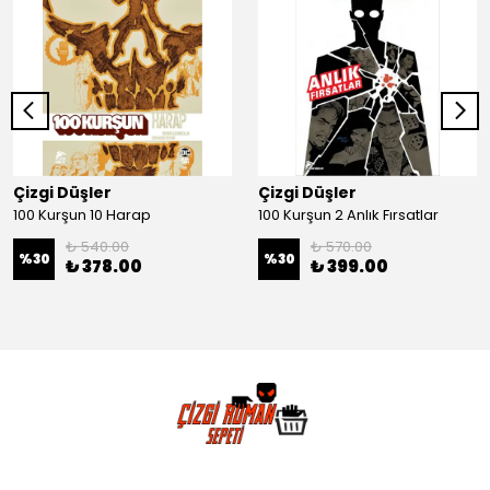
Çizgi Düşler
Çizgi Düşler
100 Kurşun 10 Harap
100 Kurşun 2 Anlık Fırsatlar
₺ 540.00
₺ 570.00
%
30
%
30
₺ 378.00
₺ 399.00