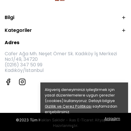
Bilgi
Kategoriler
Adres
Cafer Ağa Mh. Neşet Ömer Sk. Kadıköy İş Merkezi
No:1/49, 34720
(0216) 347 50 99
Kadıköy/İstanbul
Alışveriş deneyiminizi iyileştirmek için
yasal düzenlemelere uygun çerezler
(cookies) kullanıyoruz. Detaylı bilgiye
Gizlilik ve Çerez Politikası
sayfamızdan
erişebilirsiniz.
Anladım
©2023 Tüm Hakları Saklıdır - ikas E-Ticaret
Altyapısı ile
Hazırlanmıştır.