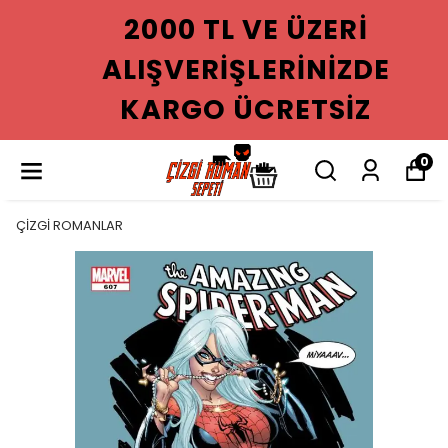
2000 TL VE ÜZERI
ALIŞVERIŞLERINIZDE
KARGO ÜCRETSIZ
0
ÇİZGİ ROMANLAR