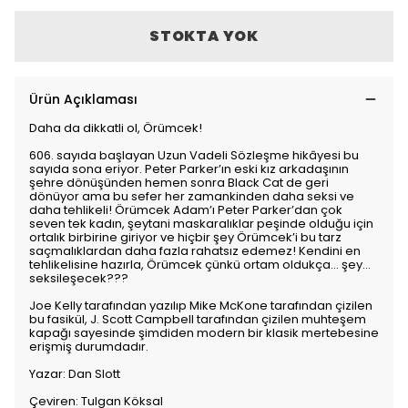
STOKTA YOK
Ürün Açıklaması
Daha da dikkatli ol, Örümcek!
606. sayıda başlayan Uzun Vadeli Sözleşme hikâyesi bu
sayıda sona eriyor. Peter Parker’ın eski kız arkadaşının
şehre dönüşünden hemen sonra Black Cat de geri
dönüyor ama bu sefer her zamankinden daha seksi ve
daha tehlikeli! Örümcek Adam’ı Peter Parker’dan çok
seven tek kadın, şeytani maskaralıklar peşinde olduğu için
ortalık birbirine giriyor ve hiçbir şey Örümcek’i bu tarz
saçmalıklardan daha fazla rahatsız edemez! Kendini en
tehlikelisine hazırla, Örümcek çünkü ortam oldukça… şey…
seksileşecek???
Joe Kelly tarafından yazılıp Mike McKone tarafından çizilen
bu fasikül, J. Scott Campbell tarafından çizilen muhteşem
kapağı sayesinde şimdiden modern bir klasik mertebesine
erişmiş durumdadır.
Yazar: Dan Slott
Çeviren: Tulgan Köksal