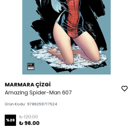
MARMARA ÇİZGİ
Amazing Spider-Man 607
Ürün Kodu
:
9786259717524
₺ 120.00
%
20
₺ 96.00