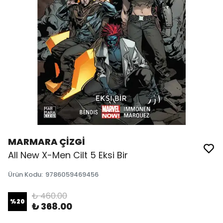
MARMARA ÇİZGİ
All New X-Men Cilt 5 Eksi Bir
Ürün Kodu
:
9786059469456
₺ 460.00
%
20
₺ 368.00