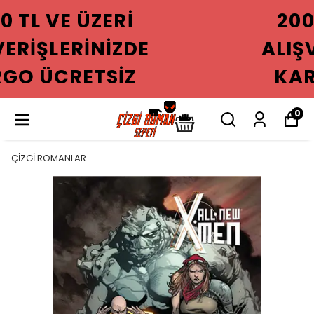
2000 TL VE ÜZERI
ALIŞVERIŞLERINIZDE
KARGO ÜCRETSIZ
0
ÇİZGİ ROMANLAR