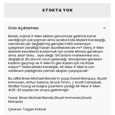
STOKTA YOK
Ürün Açıklaması
Beast, orijinal X-Men ekibini günümüze getirme karar
verdiği için çok pişman ama acaba Kötü Mutant Kardeşliği,
zamanda yer değiştirmiş gençleri hâlâ avlamaya
çalışırken yarattığı hasarı düzeltebilecek mi? Genç X-Men
ekibinin kendilerini kurtarmak için acele etmesi gerekiyor
ama Jean Grey… aynı değil. Shi’arların mahkemesi onu
değiştirdi. Bu durum onun geleceği, dönüşmesi gereken
kadının geçmişi ve X-Men’in geri kalanı için ne ifade
ediyor? Gelecekteki Kardeşlik, All-New X-Men’e son
saldırısını yaptığında zaman akışları çarpışacak!
Bu ciltte Brian Michael Bendis’in yazıp David Marquez, Stuart
Immonen, Arthur Adams, Bruce Timm, J. Scott Campbell,
Skottie Young ve başka çizerlerin çizdiği All-New X-Men
#25-30 sayıları bir araya getirilmiştir.
Yazar: Brian Michael Bendis,Stuart Immonen,David
Marquez
Çeviren: Tulgan Köksal