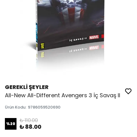
GEREKLİ ŞEYLER
All-New All-Different Avengers 3 İç Savaş II
Ürün Kodu
:
9786059520690
₺ 110.00
%
20
₺ 88.00