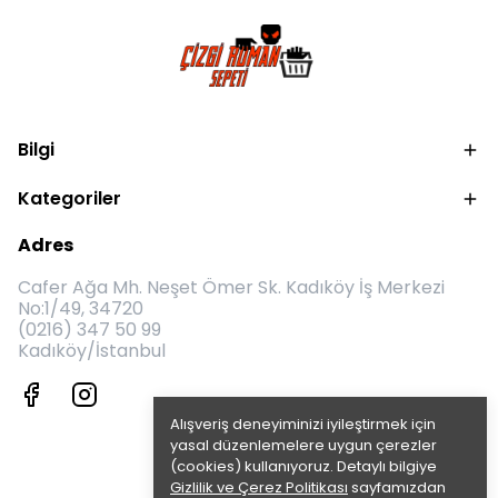
Bilgi
Kategoriler
Adres
Cafer Ağa Mh. Neşet Ömer Sk. Kadıköy İş Merkezi
No:1/49, 34720
(0216) 347 50 99
Kadıköy/İstanbul
Alışveriş deneyiminizi iyileştirmek için
yasal düzenlemelere uygun çerezler
(cookies) kullanıyoruz. Detaylı bilgiye
Gizlilik ve Çerez Politikası
sayfamızdan