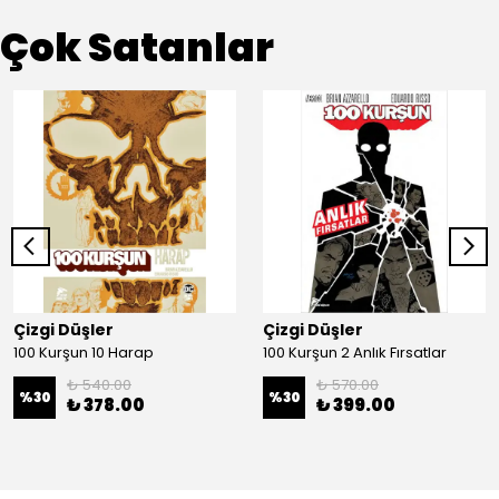
Çok Satanlar
Çizgi Düşler
Çizgi Düşler
100 Kurşun 10 Harap
100 Kurşun 2 Anlık Fırsatlar
₺ 540.00
₺ 570.00
%
30
%
30
₺ 378.00
₺ 399.00