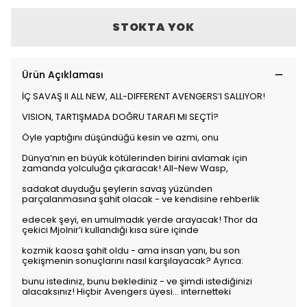
STOKTA YOK
Ürün Açıklaması
İÇ SAVAŞ II ALL NEW, ALL-DIFFERENT AVENGERS’I SALLIYOR!
VISION, TARTIŞMADA DOĞRU TARAFI MI SEÇTİ?
Öyle yaptığını düşündüğü kesin ve azmi, onu
Dünya’nın en büyük kötülerinden birini avlamak için
zamanda yolculuğa çıkaracak! All-New Wasp,
sadakat duyduğu şeylerin savaş yüzünden
parçalanmasına şahit olacak - ve kendisine rehberlik
edecek şeyi, en umulmadık yerde arayacak! Thor da
çekici Mjolnir’i kullandığı kısa süre içinde
kozmik kaosa şahit oldu - ama insan yanı, bu son
çekişmenin sonuçlarını nasıl karşılayacak? Ayrıca:
bunu istediniz, bunu beklediniz - ve şimdi istediğinizi
alacaksınız! Hiçbir Avengers üyesi… internetteki