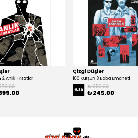
şler
Çizgi Düşler
2 Anlık Fırsatlar
100 Kurşun 3 Baba Emaneti
570.00
₺ 350.00
%
30
399.00
₺ 245.00