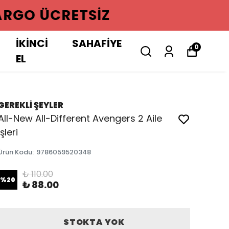
GO ÜCRETSIZ
İKİNCİ
SAHAFİYE
0
EL
GEREKLİ ŞEYLER
All-New All-Different Avengers 2 Aile
İşleri
Ürün Kodu
:
9786059520348
₺ 110.00
%
20
₺ 88.00
STOKTA YOK