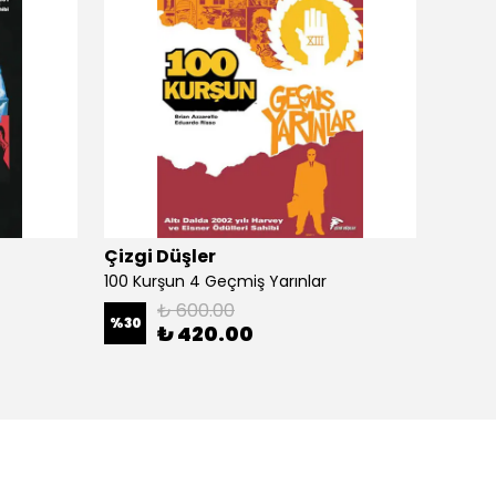
Çizgi Düşler
Çizgi
100 Kurşun 4 Geçmiş Yarınlar
100 Ku
₺ 600.00
%
30
%
30
₺ 420.00