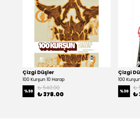
Çizgi Düşler
Çizgi Dü
100 Kurşun 10 Harap
100 Kurşun 
₺ 540.00
₺ 
%
30
%
30
₺ 378.00
₺ 