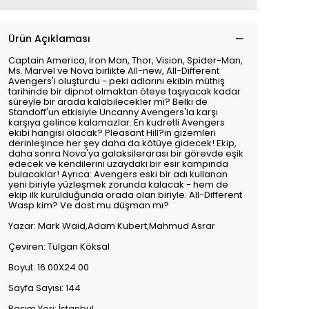
Ürün Açıklaması
Captain America, Iron Man, Thor, Vision, Spider-Man,
Ms. Marvel ve Nova birlikte All-new, All-Different
Avengers'i oluşturdu - peki adlarını ekibin müthiş
tarihinde bir dipnot olmaktan öteye taşıyacak kadar
süreyle bir arada kalabilecekler mi? Belki de
Standoff'un etkisiyle Uncanny Avengers'la karşı
karşıya gelince kalamazlar. En kudretli Avengers
ekibi hangisi olacak? Pleasant Hill?in gizemleri
derinleşince her şey daha da kötüye gidecek! Ekip,
daha sonra Nova'ya galaksilerarası bir görevde eşik
edecek ve kendilerini uzaydaki bir esir kampında
bulacaklar! Ayrıca: Avengers eski bir adı kullanan
yeni biriyle yüzleşmek zorunda kalacak - hem de
ekip ilk kurulduğunda orada olan biriyle. All-Different
Wasp kim? Ve dost mu düşman mı?
Yazar: Mark Waid,Adam Kubert,Mahmud Asrar
Çeviren: Tulgan Köksal
Boyut: 16.00X24.00
Sayfa Sayısı: 144
Basım Yeri: İstanbul