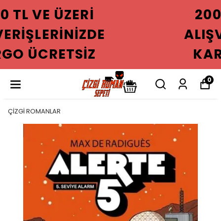
2000 TL VE ÜZERI
ALIŞVERIŞLERINIZDE
KARGO ÜCRETSIZ
0
ÇİZGİ ROMANLAR