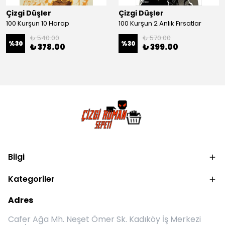
Çizgi Düşler
Çizgi Düşler
100 Kurşun 10 Harap
100 Kurşun 2 Anlık Fırsatlar
₺ 540.00
₺ 570.00
%
30
%
30
₺ 378.00
₺ 399.00
Bilgi
Kategoriler
Adres
Cafer Ağa Mh. Neşet Ömer Sk. Kadıköy İş Merkezi