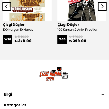
Çizgi Düşler
Çizgi Düşler
100 Kurşun 10 Harap
100 Kurşun 2 Anlık Fırsatlar
₺ 540.00
₺ 570.00
%
30
%
30
₺ 378.00
₺ 399.00
Bilgi
Kategoriler