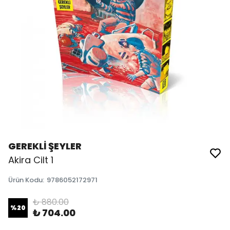
GEREKLİ ŞEYLER
Akira Cilt 1
Ürün Kodu
:
9786052172971
₺ 880.00
%
20
₺ 704.00