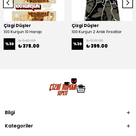
Çizgi Düşler
Çizgi Düşler
100 Kurşun 10 Harap
100 Kurşun 2 Anlık Fırsatlar
₺ 540.00
₺ 570.00
%
30
%
30
₺ 378.00
₺ 399.00
Bilgi
Kategoriler