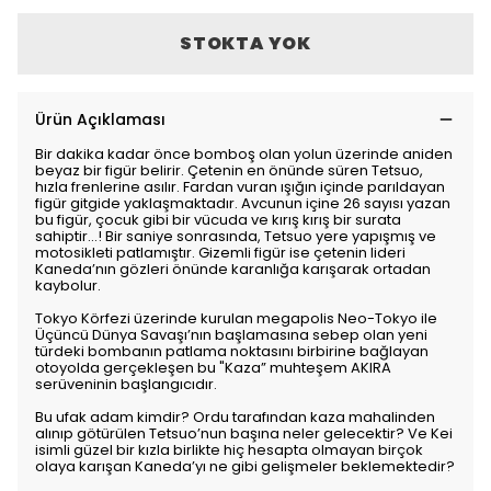
STOKTA YOK
Ürün Açıklaması
Bir dakika kadar önce bomboş olan yolun üzerinde aniden
beyaz bir figür belirir. Çetenin en önünde süren Tetsuo,
hızla frenlerine asılır. Fardan vuran ışığın içinde parıldayan
figür gitgide yaklaşmaktadır. Avcunun içine 26 sayısı yazan
bu figür, çocuk gibi bir vücuda ve kırış kırış bir surata
sahiptir...! Bir saniye sonrasında, Tetsuo yere yapışmış ve
motosikleti patlamıştır. Gizemli figür ise çetenin lideri
Kaneda’nın gözleri önünde karanlığa karışarak ortadan
kaybolur.
Tokyo Körfezi üzerinde kurulan megapolis Neo-Tokyo ile
Üçüncü Dünya Savaşı’nın başlamasına sebep olan yeni
türdeki bombanın patlama noktasını birbirine bağlayan
otoyolda gerçekleşen bu "Kaza” muhteşem AKIRA
serüveninin başlangıcıdır.
Bu ufak adam kimdir? Ordu tarafından kaza mahalinden
alınıp götürülen Tetsuo’nun başına neler gelecektir? Ve Kei
isimli güzel bir kızla birlikte hiç hesapta olmayan birçok
olaya karışan Kaneda’yı ne gibi gelişmeler beklemektedir?