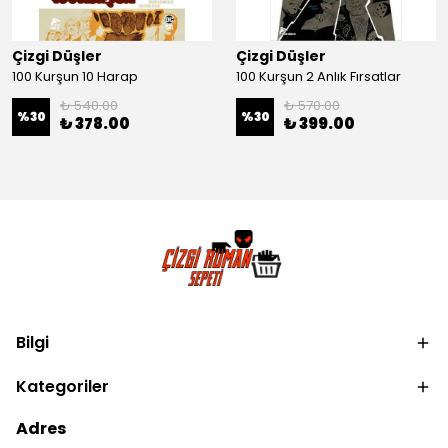
Çizgi Düşler
Çizgi Düşler
100 Kurşun 10 Harap
100 Kurşun 2 Anlık Fırsatlar
₺ 540.00
₺ 570.00
%
30
%
30
₺ 378.00
₺ 399.00
Bilgi
Kategoriler
Adres