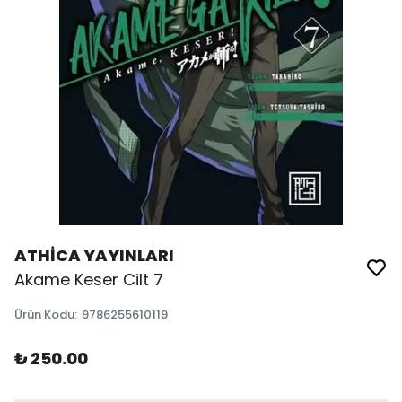
ATHİCA YAYINLARI
Akame Keser Cilt 7
Ürün Kodu
:
9786255610119
₺ 250.00