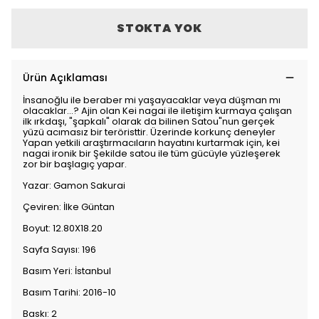
STOKTA YOK
Ürün Açıklaması
İnsanoğlu ile beraber mi yaşayacaklar veya düşman mı
olacaklar...? Ajin olan Kei nagai ile iletişim kurmaya çalışan
ilk ırkdaşı, "şapkalı" olarak da bilinen Satou"nun gerçek
yüzü acımasız bir teröristtir. Üzerinde korkunç deneyler
Yapan yetkili araştırmacıların hayatını kurtarmak için, kei
nagai ironik bir Şekilde satou ile tüm gücüyle yüzleşerek
zor bir başlagıç yapar.
Yazar: Gamon Sakurai
Çeviren: İlke Güntan
Boyut: 12.80X18.20
Sayfa Sayısı: 196
Basım Yeri: İstanbul
Basım Tarihi: 2016-10
Baskı: 2