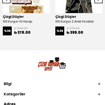
Çizgi Düşler
Çizgi Düşler
100 Kurşun 10 Harap
100 Kurşun 2 Anlık Fırsatlar
₺ 540.00
₺ 570.00
%
30
%
30
₺ 378.00
₺ 399.00
Bilgi
Kategoriler
Adres