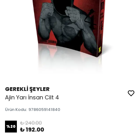
GEREKLİ ŞEYLER
Ajin Yarı İnsan Cilt 4
Ürün Kodu
:
9786059141840
₺ 240.00
%
20
₺ 192.00