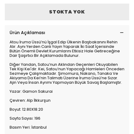
STOKTA YOK
Ürün Açıklaması
Atou İruma Üssü’nü İşgal Edip Ülkenin Başbakanını Rehin
Alır. Aynı Yerden Canlı Yayın Yaparak İki Saat İçerisinde
Bütün Önemli Devlet Kurumlarını Etkisiz Hale Getireceğine
Dair Şaşırtıcı Bir Açıklamada Bulunur.
Diğer Yandan, Satou’nun Aklından Geçenleri Okuyabilen
Tek Kişi Kei'dir. Kei, Satou’nun Yapacağı Hamleleri Önceden
Sezmeye Çalışmaktadır. Şimomura, Nakano, Tanaka Ve
Akiyama Da Kei’nin Talimatı Üzerine İruma Üssü’ne Sızar.
Ajin Veya İnsan Ayrımı Yapmayan Büyük Savaş Başlamıştır.
Yazar: Gamon Sakurai
Çeviren: Alp İlkkurşun
Boyut: 12.80X18.20
Sayfa Sayısı: 196
Basım Yeri: İstanbul