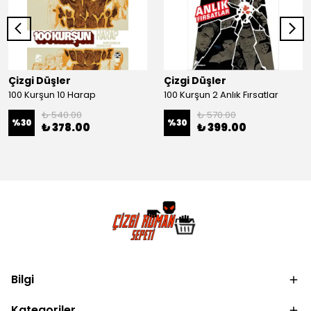
Çizgi Düşler
Çizgi Düşler
100 Kurşun 10 Harap
100 Kurşun 2 Anlık Fırsatlar
₺ 540.00
₺ 570.00
%
30
%
30
₺ 378.00
₺ 399.00
Bilgi
Kategoriler