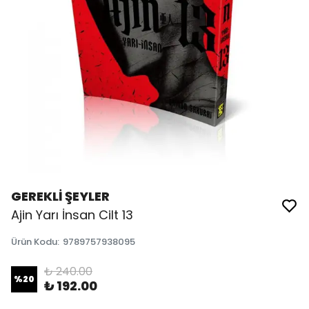
GEREKLİ ŞEYLER
Ajin Yarı İnsan Cilt 13
Ürün Kodu
:
9789757938095
₺ 240.00
%
20
₺ 192.00