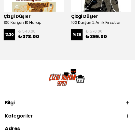
Çizgi Düşler
Çizgi Düşler
100 Kurşun 10 Harap
100 Kurşun 2 Anlık Fırsatlar
₺ 540.00
₺ 570.00
%
30
%
30
₺ 378.00
₺ 399.00
Bilgi
Kategoriler
Adres