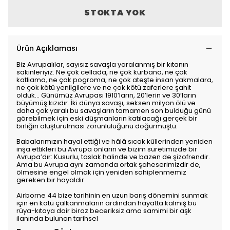
STOKTA YOK
Ürün Açıklaması
Biz Avrupalılar, sayısız savaşla yaralanmış bir kıtanın
sakinleriyiz. Ne çok cellada, ne çok kurbana, ne çok
katliama, ne çok pogroma, ne çok ateşte insan yakmalara,
ne çok kötü yenilgilere ve ne çok kötü zaferlere şahit
olduk... Günümüz Avrupası 1910’ların, 20’lerin ve 30’ların
büyümüş kızıdır. İki dünya savaşı, seksen milyon ölü ve
daha çok yaralı bu savaşların tamamen son bulduğu günü
görebilmek için eski düşmanların katılacağı gerçek bir
birliğin oluşturulması zorunluluğunu doğurmuştu.
Babalarımızın hayal ettiği ve hâlâ sıcak küllerinden yeniden
inşa ettikleri bu Avrupa onların ve bizim suretimizde bir
Avrupa’dır: Kusurlu, taslak halinde ve bazen de şizofrendir.
Ama bu Avrupa aynı zamanda ortak şaheserimizdir de,
ölmesine engel olmak için yeniden sahiplenmemiz
gereken bir hayaldir.
Airborne 44 bize tarihinin en uzun barış dönemini sunmak
için en kötü çalkanmaların ardından hayatta kalmış bu
rüya-kıtaya dair biraz beceriksiz ama samimi bir aşk
ilanında bulunan tarihsel