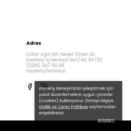
Adres
Cafer Ağa Mh. Neşet Ömer Sk.
Kadıköy İş Merkezi No:1/49, 34720
(0216) 347 50 99
Kadıköy/İstanbul
Alışveriş deneyiminizi iyileştirmek için
yasal düzenlemelere uygun çerezler
(cookies) kullanıyoruz. Detaylı bilgiye
Gizlilik ve Çerez Politikası
sayfamızdan
erişebilirsiniz.
Anladım