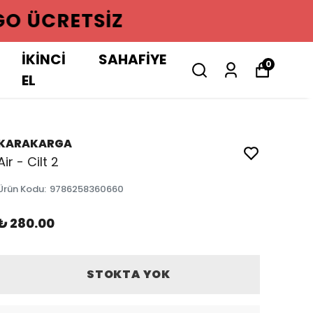
GO ÜCRETSIZ
İKİNCİ
SAHAFİYE
0
EL
KARAKARGA
Air - Cilt 2
Ürün Kodu
:
9786258360660
₺ 280.00
STOKTA YOK