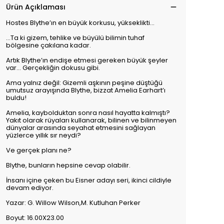
Ürün Açıklaması
Hostes Blythe’ın en büyük korkusu, yükseklikti…
...Ta ki gizem, tehlike ve büyülü bilimin tuhaf
bölgesine çakılana kadar.
Artık Blythe’ın endişe etmesi gereken büyük şeyler
var… Gerçekliğin dokusu gibi.
Ama yalnız değil: Gizemli aşkının peşine düştüğü
umutsuz arayışında Blythe, bizzat Amelia Earhart’ı
buldu!
Amelia, kaybolduktan sonra nasıl hayatta kalmıştı?
Yakıt olarak rüyaları kullanarak, bilinen ve bilinmeyen
dünyalar arasında seyahat etmesini sağlayan
yüzlerce yıllık sır neydi?
Ve gerçek planı ne?
Blythe, bunların hepsine cevap olabilir.
İnsanı içine çeken bu Eisner adayı seri, ikinci cildiyle
devam ediyor.
Yazar: G. Willow Wilson,M. Kutluhan Perker
Boyut: 16.00X23.00