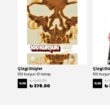
Çizgi Düşler
Çizgi Dü
100 Kurşun 10 Harap
100 Kurşun 
₺ 540.00
₺ 
%
30
%
30
₺ 378.00
₺ 