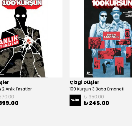
şler
Çizgi Düşler
2 Anlık Fırsatlar
100 Kurşun 3 Baba Emaneti
570.00
₺ 350.00
%
30
399.00
₺ 245.00