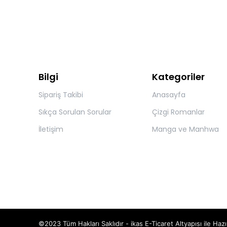
Bilgi
Kategoriler
Sipariş Takibi
Anasayfa
Sıkça Sorulan Sorular
Çizgi Romanlar
İletişim
Manga ve Manhwa
©2023 Tüm Hakları Saklıdır - ikas E-Ticaret
Altyapısı ile Hazı