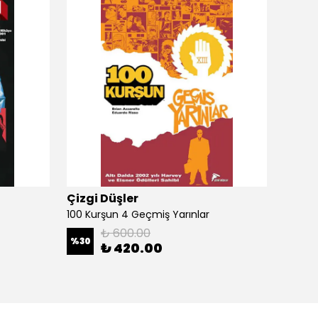
Çizgi Düşler
Çizgi
100 Kurşun 4 Geçmiş Yarınlar
100 Ku
₺ 600.00
%
30
%
30
₺ 420.00