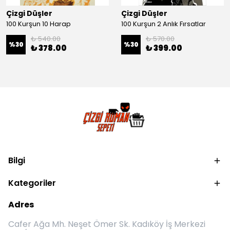
Çizgi Düşler
Çizgi Düşler
100 Kurşun 10 Harap
100 Kurşun 2 Anlık Fırsatlar
₺ 540.00
₺ 570.00
%
30
%
30
₺ 378.00
₺ 399.00
Bilgi
Kategoriler
Adres
Cafer Ağa Mh. Neşet Ömer Sk. Kadıköy İş Merkezi