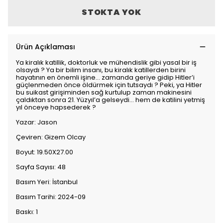
STOKTA YOK
Ürün Açıklaması
Ya kiralık katillik, doktorluk ve mühendislik gibi yasal bir iş
olsaydı ? Ya bir bilim insanı, bu kiralık katillerden birini
hayatının en önemli işine… zamanda geriye gidip Hitler’i
güçlenmeden önce öldürmek için tutsaydı ? Peki, ya Hitler
bu suikast girişiminden sağ kurtulup zaman makinesini
çaldıktan sonra 21. Yüzyıl’a gelseydi… hem de katilini yetmiş
yıl önceye hapsederek ?
Yazar: Jason
Çeviren: Gizem Olcay
Boyut: 19.50X27.00
Sayfa Sayısı: 48
Basım Yeri: İstanbul
Basım Tarihi: 2024-09
Baskı: 1