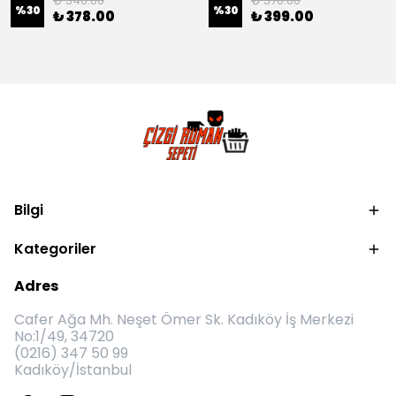
₺ 540.00
₺ 570.00
%
30
%
30
₺ 378.00
₺ 399.00
Bilgi
Kategoriler
Adres
Cafer Ağa Mh. Neşet Ömer Sk. Kadıköy İş Merkezi
No:1/49, 34720
(0216) 347 50 99
Kadıköy/İstanbul