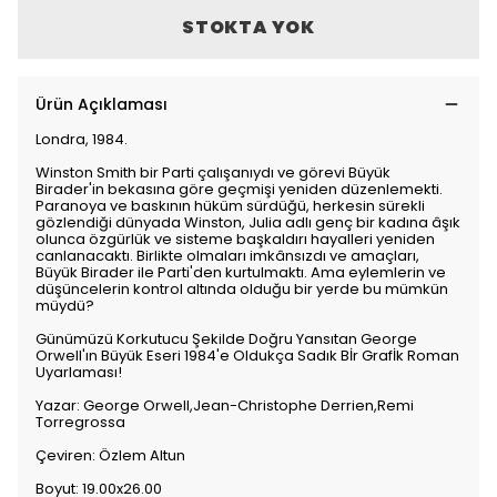
STOKTA YOK
Ürün Açıklaması
Londra, 1984.
Winston Smith bir Parti çalışanıydı ve görevi Büyük
Birader'in bekasına göre geçmişi yeniden düzenlemekti.
Paranoya ve baskının hüküm sürdüğü, herkesin sürekli
gözlendiği dünyada Winston, Julia adlı genç bir kadına âşık
olunca özgürlük ve sisteme başkaldırı hayalleri yeniden
canlanacaktı. Birlikte olmaları imkânsızdı ve amaçları,
Büyük Birader ile Parti'den kurtulmaktı. Ama eylemlerin ve
düşüncelerin kontrol altında olduğu bir yerde bu mümkün
müydü?
Günümüzü Korkutucu Şekilde Doğru Yansıtan George
Orwell'ın Büyük Eseri 1984'e Oldukça Sadık Bİr Grafİk Roman
Uyarlaması!
Yazar: George Orwell,Jean-Christophe Derrien,Remi
Torregrossa
Çeviren: Özlem Altun
Boyut: 19.00x26.00