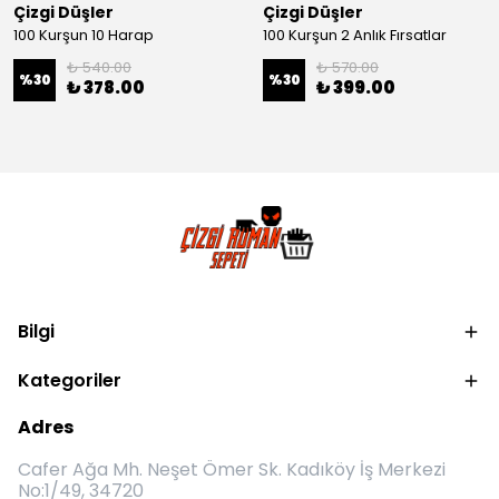
Çizgi Düşler
Çizgi Düşler
100 Kurşun 10 Harap
100 Kurşun 2 Anlık Fırsatlar
₺ 540.00
₺ 570.00
%
30
%
30
₺ 378.00
₺ 399.00
Bilgi
Kategoriler
Adres
Cafer Ağa Mh. Neşet Ömer Sk. Kadıköy İş Merkezi
No:1/49, 34720