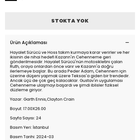
STOKTA YOK
Ürün Açıklaması
Hayalet Sürücü ve Hoss takım kurmaya karar verirler ve her
ikisinin de nihai hedefi Kazann'ın Cehenneme geri
gönderilmesidir. Hayalet Sürücü'nün motosikletini çalan
Ruth, oraya onlardan önce varır ve Kazann'a doğru
ilerlemeye başlar. Bu arada Peder Adam, Cehennem için
üzerine düşeni yapmak üzere Teksas'a giden bir trendedir.
Ancak üçü de çok geç kalacaklar. Gustav'ın uygulaması
Cehenneme ulaşmayı başardı ve şimdi iblisler fiziksel
düzleme giriyor.
Yazar: Garth Ennis,Clayton Crain
Boyut: 17.00X26.00
Sayfa Sayısı: 24
Basım Yeri: İstanbul
Basım Tarihi: 2024-03