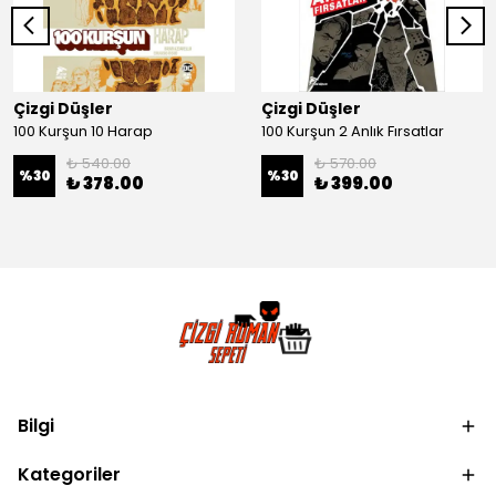
Çizgi Düşler
Çizgi Düşler
100 Kurşun 10 Harap
100 Kurşun 2 Anlık Fırsatlar
₺ 540.00
₺ 570.00
%
30
%
30
₺ 378.00
₺ 399.00
Bilgi
Kategoriler