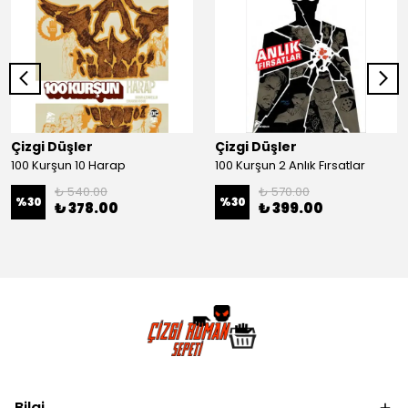
Çizgi Düşler
Çizgi Düşler
100 Kurşun 10 Harap
100 Kurşun 2 Anlık Fırsatlar
₺ 540.00
₺ 570.00
%
30
%
30
₺ 378.00
₺ 399.00
Bilgi