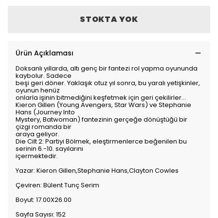
STOKTA YOK
Ürün Açıklaması
Doksanlı yıllarda, altı genç bir fantezi rol yapma oyununda
kaybolur. Sadece
beşi geri döner. Yaklaşık otuz yıl sonra, bu yaralı yetişkinler,
oyunun henüz
onlarla işinin bitmediğini keşfetmek için geri çekilirler…
Kieron Gillen (Young Avengers, Star Wars) ve Stephanie
Hans (Journey Into
Mystery, Batwoman) fantezinin gerçeğe dönüştüğü bir
çizgi romanda bir
araya geliyor.
Die Cilt 2: Partiyi Bölmek, eleştirmenlerce beğenilen bu
serinin 6.-10. sayılarını
içermektedir.
Yazar: Kieron Gillen,Stephanie Hans,Clayton Cowles
Çeviren: Bülent Tunç Serim
Boyut: 17.00X26.00
Sayfa Sayısı: 152