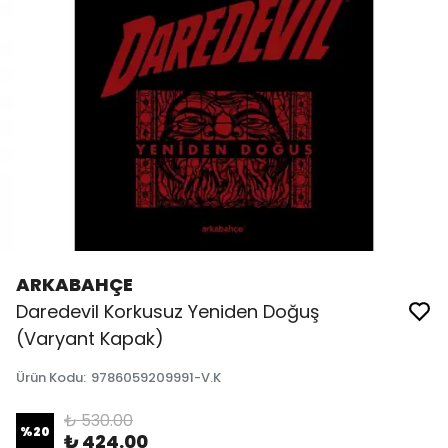
ARKABAHÇE
Daredevil Korkusuz Yeniden Doğuş
(Varyant Kapak)
Ürün Kodu
:
9786059209991-V.K
₺ 530.00
%
20
₺ 424.00