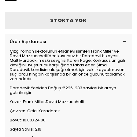
STOKTA YOK
Ürün Açıklaması
Çizgi roman sektörünün efsanevi isimleri Frank Miller ve
David Mazzucchelli’den kusursuz bir Daredevil hikayesi!
Matt Murdock’ın eski sevgilisi Karen Page, Korkusuz’un gizli
kimliğini uyuşturucu karşılığında takas eder. Şimdi
Daredevil, kendisini alaşağı etmek için vakit kaybetmeyen
suç lordu Kingpin karşısında bir an önce gücünü toplamak
zorundadır.
Daredevil: Yeniden Doğuş #226-233 sayıları bir araya
getirilmiştir.
Yazar: Frank Miller,David Mazzucchelli
Çeviren: Celal Karademir
Boyut: 16.00X24.00
Sayfa Sayısı: 216