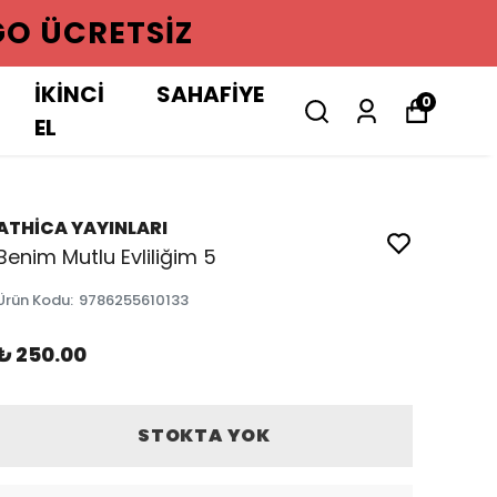
GO ÜCRETSIZ
İKİNCİ
SAHAFİYE
0
EL
ATHİCA YAYINLARI
Benim Mutlu Evliliğim 5
Ürün Kodu
:
9786255610133
₺ 250.00
STOKTA YOK