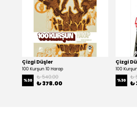
Çizgi Düşler
Çizgi Dü
100 Kurşun 10 Harap
100 Kurşun 
₺ 540.00
₺ 
%
30
%
30
₺ 378.00
₺ 