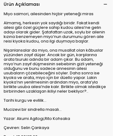
Ürün Açıklaması
Miyo saimori, ailesinden hiçbir yeteneği miras
Almamış, herkesin yok saydığı biridir. Fakat kendi
ailesi gibi özel güçlere sahip kudou ailesi’ne gelin
adayı olarak gider. Şatafattan uzak, soylu bir ailenin
kızına benzemeyen miyo’nun durumunu gören aile
reisi kiyoka kudou, ona ilgi duymaya başlar.
Nişanlansalar da miyo, ona musallat olan kâbuslar
yüzünden zayıf düşer. Ancak bir gün, karşılarına
arata tsuruki adında bir adam çıkar. Bu adam,
miyo’nun zayıf düşmesinin sebebinin gizli yeteneği
olduğunu ve bunu sadece annesinin ailesi
usubaların çözebileceğini söyler. Daha sonra ise
kiyoka ve arata, miyo için bir düello yapar. Lakin
kiyoka’nın yenilmesinin ardından miyo, arata’yla
birlikte usuba ailesi’nde kalır. Birlikte olmak istedikçe
birbirinden uzaklaşan ikiliyi neler bekliyor?..
Tarihi kurgu ve evlilik...
Mucizevi bir sindrella masalı...
Yazar: Akumi Agitogi,Rito Kohsaka
Çeviren: Selin Çankaya