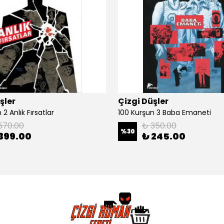
şler
Çizgi Düşler
2 Anlık Fırsatlar
100 Kurşun 3 Baba Emaneti
570.00
₺ 350.00
%
30
399.00
₺ 245.00