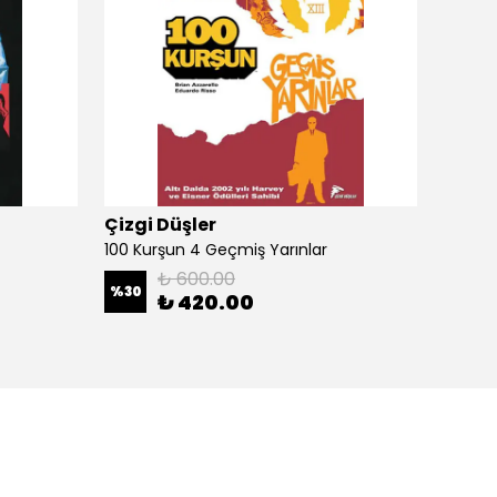
Çizgi Düşler
Çizgi
100 Kurşun 4 Geçmiş Yarınlar
100 Ku
₺ 600.00
%
30
%
30
₺ 420.00